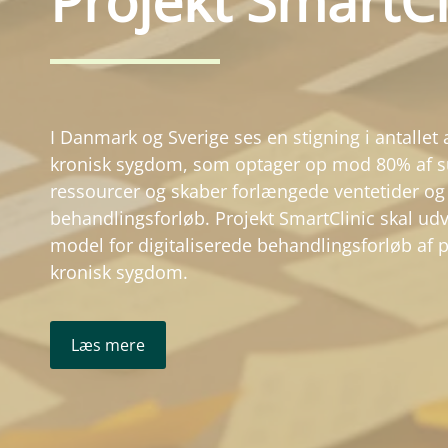
Projekt SmartCl
I Danmark og Sverige ses en stigning i antallet
kronisk sygdom, som optager op mod 80% af
ressourcer og skaber forlængede ventetider og
behandlingsforløb. Projekt SmartClinic skal udv
model for digitaliserede behandlingsforløb af 
kronisk sygdom.
Læs mere