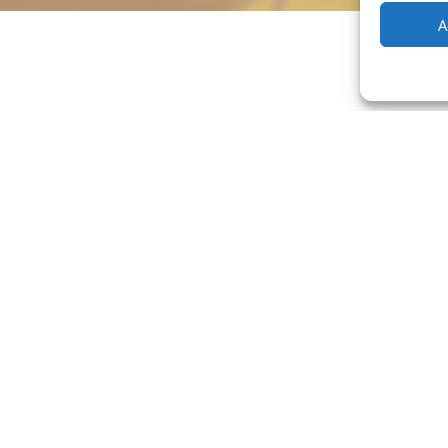
A
ets udvikling
Nyhed