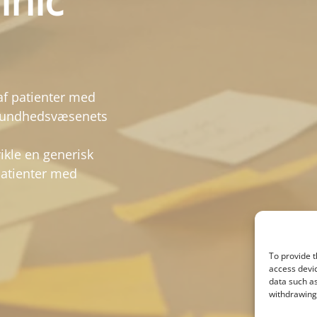
inic
 af patienter med
 sundhedsvæsenets
ikle en generisk
patienter med
To provide t
access devic
data such as
withdrawing 